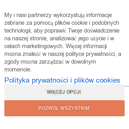
My i nasi partnerzy wykorzystują informacje
zebrane za pomocą plików cookie i podobnych
technologii, aby poprawić Twoje doświadczenie
na naszej stronie, analizować jego użycie i w
celach marketingowych. Więcej informacji
Zaakceptuj zgodę, aby wyświetlić to
można znaleźć w naszej polityce prywatności, a
zgody można zarządzać w dowolnym
Kliknij, aby zezwolić na wszystko
momencie.
Osadzone wideo
Polityka prywatności i plików cookies
WIĘCEJ OPCJI
POZWÓL WSZYSTKIM