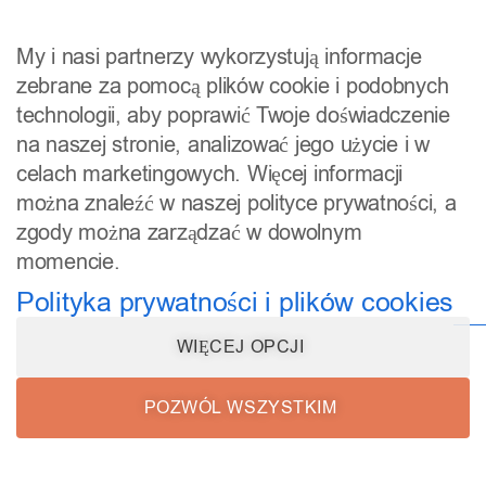
poziomu narzędzi zewnętrznych mamy wgląd wyłącznie
My i nasi partnerzy wykorzystują informacje
do zbioru statystyk i informacji nieprzypisanych do
zebrane za pomocą plików cookie i podobnych
konkretnych osób.
technologii, aby poprawić Twoje doświadczenie
Możesz natomiast sprzeciwić się przetwarzaniu
na naszej stronie, analizować jego użycie i w
Informacji Anonimowych na Twój temat, wyłączając pliki
celach marketingowych. Więcej informacji
cookies narzędzi zewnętrznych w ustawieniach plików
można znaleźć w naszej polityce prywatności, a
cookies wywoływanych poprzez kliknięcie w stosownej
zgody można zarządzać w dowolnym
treści link w stopce strony.
momencie.
Polityka prywatności i plików cookies
Narzędzia dodatkowe – szczegóły
WIĘCEJ OPCJI
Osadzamy na stronie nagrania wideo z serwisu
YouTube, nagrania audio z serwisu SoundCloud,
POZWÓL WSZYSTKIM
korzystamy z wtyczek społecznościowych oraz
komentarzy Disqus. Wszystkie te narzędzia
przetwarzają Informacje Anonimowe.