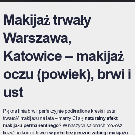
t
e
Makijaż trwały
r
n
a
Warszawa,
t
i
v
Katowice – makijaż
e
:
oczu (powiek), brwi i
ust
Piękna linia brwi, perfekcyjnie podkreślone kreski i usta i
trwałość makijażu na lata – marzy Ci się
naturalny efekt
makijażu permanentnego
? W naszych salonach możesz
liczyć na komfortowe i
w pełni bezpieczne zabiegi makijażu