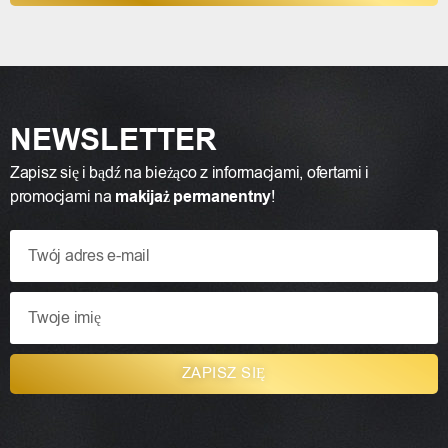
NEWSLETTER
Zapisz się i bądź na bieżąco z informacjami, ofertami i
promocjami na
makijaż permanentny
!
ZAPISZ SIĘ
A
l