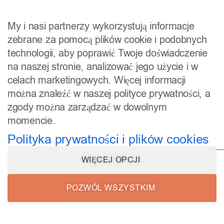
skóry poddanej makijażowi permanentnemu.
My i nasi partnerzy wykorzystują informacje
Makijaż permanentny –
zebrane za pomocą plików cookie i podobnych
Warszawa, Katowice,
technologii, aby poprawić Twoje doświadczenie
na naszej stronie, analizować jego użycie i w
Ostrołęka
celach marketingowych. Więcej informacji
można znaleźć w naszej polityce prywatności, a
Najpiękniejszy makijaż permanentny to efekt połączenia
zgody można zarządzać w dowolnym
perfekcyjnego kształtu i idealnie dobranego pigmentu.
momencie.
W naszych salonach przykładamy do tego szczególną
Polityka prywatności i plików cookies
wagę. Stawiamy na naturalność, zależy nam na tym,
aby
efekt mikropigmentacji
doskonale komponował
WIĘCEJ OPCJI
się z każdym innym makijażem. Pomagamy uzyskać
piękne, ponętne usta, wyraziste spojrzenie i idealny
POZWÓL WSZYSTKIM
makijaż
kształt brwi. Jeżeli chcesz wykonać
permanentny w Katowicach
, Warszawie