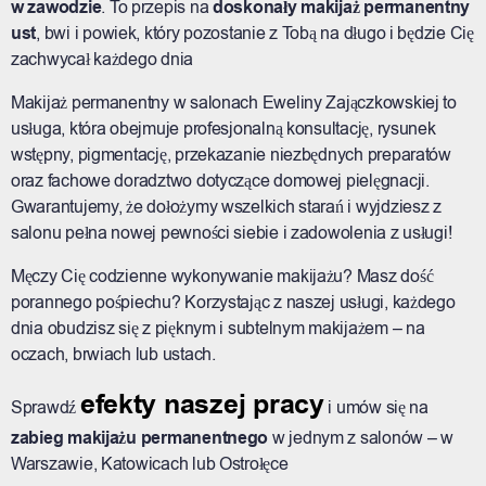
w zawodzie
. To przepis na
doskonały makijaż permanentny
ust
, bwi i powiek, który pozostanie z Tobą na długo i będzie Cię
zachwycał każdego dnia
Makijaż permanentny w salonach Eweliny Zajączkowskiej to
usługa, która obejmuje profesjonalną konsultację, rysunek
wstępny, pigmentację, przekazanie niezbędnych preparatów
oraz fachowe doradztwo dotyczące domowej pielęgnacji.
Gwarantujemy, że dołożymy wszelkich starań i wyjdziesz z
salonu pełna nowej pewności siebie i zadowolenia z usługi!
Męczy Cię codzienne wykonywanie makijażu? Masz dość
porannego pośpiechu? Korzystając z naszej usługi, każdego
dnia obudzisz się z pięknym i subtelnym makijażem – na
oczach, brwiach lub ustach.
efekty naszej pracy
Sprawdź
i umów się na
zabieg makijażu permanentnego
w jednym z salonów – w
Warszawie, Katowicach lub Ostrołęce