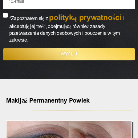
polityką prywatności
*Zapoznałem się z
i
akceptuję jej treść, obejmującą również zasady
przetwarzania danych osobowych i pouczenia w tym
zakresie.
WYŚLIJ
A
l
t
e
r
n
Makijaż Permanentny Powiek
a
t
i
v
e