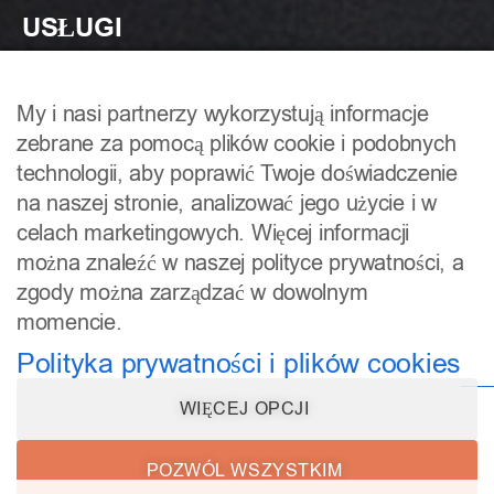
USŁUGI
Makijaż Permanentny Brwi
My i nasi partnerzy wykorzystują informacje
zebrane za pomocą plików cookie i podobnych
Makijaż Permanentny Ust
technologii, aby poprawić Twoje doświadczenie
na naszej stronie, analizować jego użycie i w
Makijaż Permanentny Powiek
celach marketingowych. Więcej informacji
można znaleźć w naszej polityce prywatności, a
Makijaż Permanentny Katowice
zgody można zarządzać w dowolnym
momencie.
Makijaż Permanentny Warszawa
Polityka prywatności i plików cookies
WIĘCEJ OPCJI
Regulamin
Polityka prywatności i plików
POZWÓL WSZYSTKIM
cookies