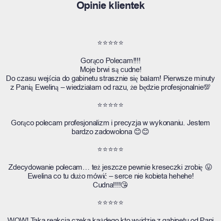
Opinie klientek
⭐⭐⭐⭐⭐
Gorąco Polecam!!!!
Moje brwi są cudne!
Do czasu wejścia do gabinetu strasznie się bałam! Pierwsze minuty
z Panią Eweliną – wiedziałam od razu, że będzie profesjonalnie💯
⭐⭐⭐⭐⭐
Gorąco polecam profesjonalizm i precyzja w wykonaniu. Jestem
bardzo zadowolona 😊😊
⭐⭐⭐⭐⭐
Zdecydowanie polecam… też jeszcze pewnie kreseczki zrobię 😛
Ewelina co tu dużo mówić – serce nie kobieta hehehe!
Cudna!!!!😘
⭐⭐⭐⭐⭐
WOW! Taka reakcja czeka każdego kto wyjdzie z gabinetu od Pani