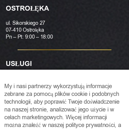
OSTROŁĘKA
ul. Sikorskiego 27
07-410 Ostrołęka
Pn – Pt: 9:00 – 18:00
USŁUGI
Makijaż Permanentny Brwi
My i nasi partnerzy wykorzystują informacje
zebrane za pomocą plików cookie i podobnych
Makijaż Permanentny Ust
technologii, aby poprawić Twoje doświadczenie
na naszej stronie, analizować jego użycie i w
Makijaż Permanentny Powiek
celach marketingowych. Więcej informacji
można znaleźć w naszej polityce prywatności, a
Makijaż Permanentny Katowice