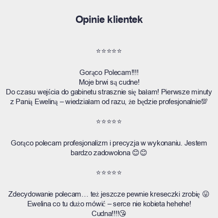
Opinie klientek
⭐⭐⭐⭐⭐
Gorąco Polecam!!!!
Moje brwi są cudne!
Do czasu wejścia do gabinetu strasznie się bałam! Pierwsze minuty
z Panią Eweliną – wiedziałam od razu, że będzie profesjonalnie💯
⭐⭐⭐⭐⭐
Gorąco polecam profesjonalizm i precyzja w wykonaniu. Jestem
bardzo zadowolona 😊😊
⭐⭐⭐⭐⭐
Zdecydowanie polecam… też jeszcze pewnie kreseczki zrobię 😛
Ewelina co tu dużo mówić – serce nie kobieta hehehe!
Cudna!!!!😘