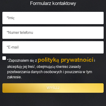
Formularz kontaktowy
polityką prywatności
*Zapoznałem się z
i
akceptuję jej treść, obejmującą również zasady
przetwarzania danych osobowych i pouczenia w tym
zakresie.
WYŚLIJ
A
l
t